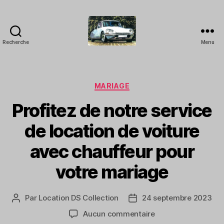
Recherche
Menu
LOCATION
DS
COLLECTION
-
Catégories
MARIAGE
Location
Profitez de notre service
avec
chauffeur
de location de voiture
pour
Evénements
avec chauffeur pour
votre mariage
Par
Location DS Collection
24 septembre 2023
Auteur
Date
de
de
sur
Aucun commentaire
l’article
l’article