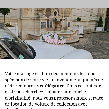
Profitez
de
notre
service
de
location
de
voiture
avec
chauffeur
pour
votre
mariage
Votre mariage est l’un des moments les plus
spéciaux de votre vie, un événement qui mérite
d’être célébré
avec élégance.
Dans ce contexte,
et si vous cherchez à ajouter une touche
d’originalité, nous vous proposons notre service
de location de voiture de collection avec