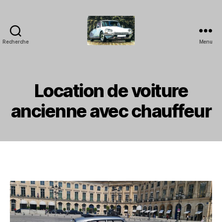
Recherche
Menu
LOCATION
DS
COLLECTION
-
Location de voiture
Location
avec
ancienne avec chauffeur
chauffeur
pour
Evénements