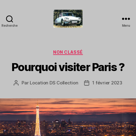
Recherche
Menu
LOCATION
DS
COLLECTION
-
Catégories
NON CLASSÉ
Location
Pourquoi visiter Paris ?
avec
chauffeur
pour
Par
Location DS Collection
1 février 2023
Auteur
Date
Evénements
de
de
l’article
l’article